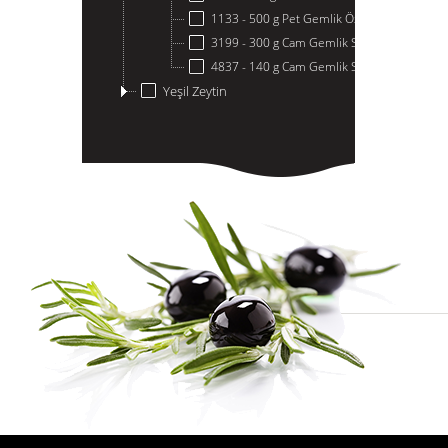
1133 - 500 g Pet Gemlik Özel
3199 - 300 g Cam Gemlik Süper Zeytin
4837 - 140 g Cam Gemlik Siyah Zeytin
Yeşil Zeytin