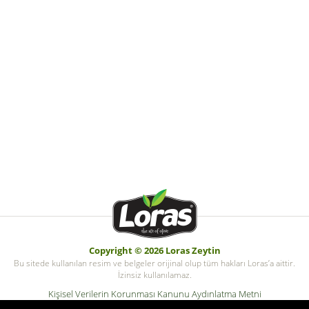
Copyright © 2026 Loras Zeytin
Bu sitede kullanılan resim ve belgeler orijinal olup tüm hakları Loras’a aittir.
İzinsiz kullanılamaz.
Kişisel Verilerin Korunması Kanunu Aydınlatma Metni