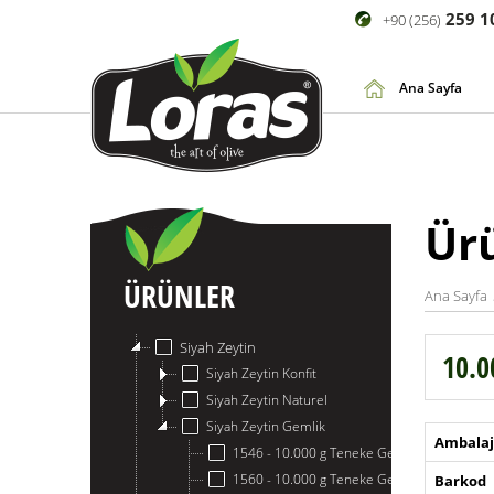
259 1
+90 (256)
Ana Sayfa
Ür
ÜRÜNLER
Ana Sayfa
Siyah Zeytin
10.0
Siyah Zeytin Konfit
Siyah Zeytin Naturel
Siyah Zeytin Gemlik
Ambalaj
1546 - 10.000 g Teneke Gemlik Siyah Zeyti
1560 - 10.000 g Teneke Gemlik Siyah Zeyti
Barkod