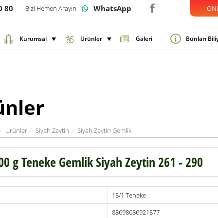
0 80
WhatsApp
Bizi Hemen Arayın
ONL
Kurumsal
Ürünler
Galeri
Bunları Bil
ünler
Ürünler
Siyah Zeytin
Siyah Zeytin Gemlik
00 g Teneke Gemlik Siyah Zeytin 261 - 290
15/1 Teneke
n 411 - 460
n 351 - 380
88698686921577