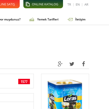
INE SATIŞ
ONLINE KATALOG
TR
|
EN
|
AR
iyor muydunuz?
Yemek Tarifleri
İletişim
1577