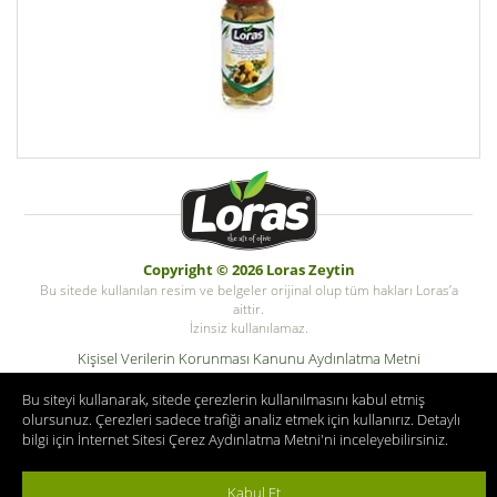
Copyright © 2026 Loras Zeytin
Bu sitede kullanılan resim ve belgeler orijinal olup tüm hakları Loras’a
aittir.
İzinsiz kullanılamaz.
Kişisel Verilerin Korunması Kanunu Aydınlatma Metni
Kişisel Veri Saklama ve İmha Politikası
Bu siteyi kullanarak, sitede çerezlerin kullanılmasını kabul etmiş
© Copyright Tüm hakları saklıdır. Zeykotarim.com
olursunuz. Çerezleri sadece trafiği analiz etmek için kullanırız. Detaylı
bilgi için
İnternet Sitesi Çerez Aydınlatma Metni
'ni inceleyebilirsiniz.
Kabul Et