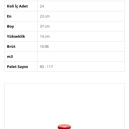
Koli İç Adet
24
En
23 cm
Boy
37 cm
Yükseklik
14 cm
Brüt
10.08
m3
Palet Sayısı
80 - 117