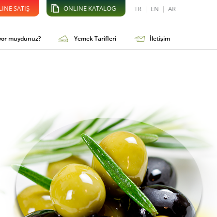
INE SATIŞ
ONLINE KATALOG
TR
|
EN
|
AR
iyor muydunuz?
Yemek Tarifleri
İletişim